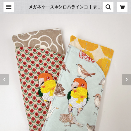
メガネケース＊シロハラインコ | まめ
こたまめこ。