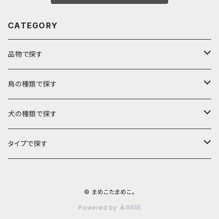
CATEGORY
品物で探す
バック
鳥の種類で探す
トートバック
キャリーバック
文鳥
犬の種類で探す
帆布ポシェット
Lサイズ
ポーチ
セキセイインコ
チワワ
タイプで探す
ミニグラニーバック
Mサイズ
ファスナーポーチ
キーホルダー
オカメインコ
フレンチブルドック
ミシン刺繍
© まめこたまめこ。
ウォーキングポシェット
Sサイズ
ばねポーチ
メッセージキーホルダー
ケース
コザクラインコ
マルチーズ
布遊び
Powered by