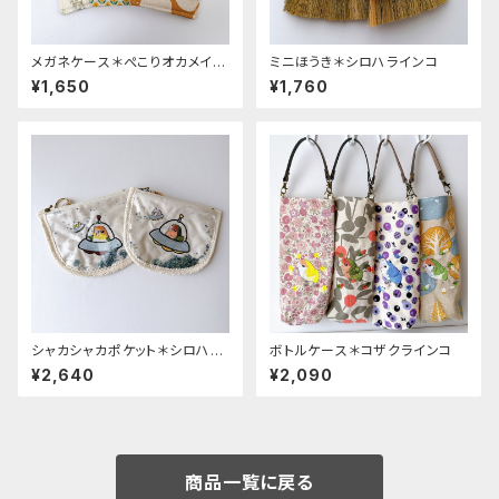
メガネケース＊ぺこりオカメイン
ミニほうき＊シロハラインコ
コ
¥1,650
¥1,760
シャカシャカポケット＊シロハ
ボトルケース＊コザクラインコ
ラ・コザクラ
¥2,640
¥2,090
商品一覧に戻る