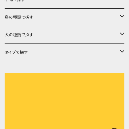
バック
鳥の種類で探す
トートバック
キャリーバック
文鳥
犬の種類で探す
帆布ポシェット
Lサイズ
ポーチ
セキセイインコ
チワワ
タイプで探す
ミニグラニーバック
Mサイズ
ファスナーポーチ
キーホルダー
オカメインコ
フレンチブルドック
ミシン刺繍
ウォーキングポシェット
Sサイズ
ばねポーチ
メッセージキーホルダー
ケース
コザクラインコ
マルチーズ
布遊び
巾着
刺繍チャーム
ペットボトルケース
カバー
シロハラインコ
ジャックラッセルテリア
ミニポケット
メガネケース
お薬手帳カバー
冬物
ウロコインコ
コーギー