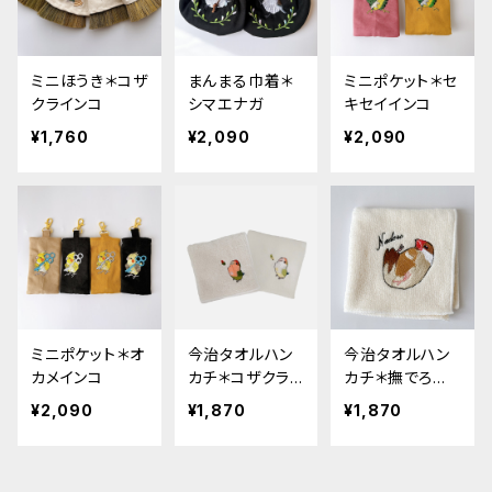
ミニほうき＊コザ
まんまる巾着＊
ミニポケット＊セ
クラインコ
シマエナガ
キセイインコ
¥1,760
¥2,090
¥2,090
ミニポケット＊オ
今治タオルハン
今治タオルハン
カメインコ
カチ＊コザクライ
カチ＊撫でろ文
ンコ
鳥
¥2,090
¥1,870
¥1,870