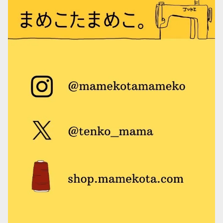
シャカシャカポケット
鼻炎の友（ティッシュケース）
文庫本カバー
リブニットビーニー
Tシャツ
錦華鳥
シュナウザー
テントポーチ
御朱印帳ケース
エコティッシュカバー
ビーニー
雑貨
ボタンインコ
トイ・プードル
鼻炎の友（ティッシュケース）
メモ帳カバー
マフラー
ミニほうき
その他の鳥
柴犬
ハンド＆リストウォーマー
ピンバッジ
モモイロインコ
ブローチ
オキナインコ
ワッペン
タイハクオウム
シュシュ
アキクサインコ
フレーム