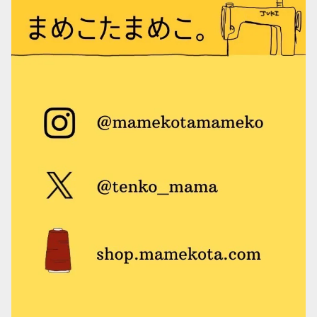
シャカシャカポケット
鼻炎の友（ティッシュケース）
文庫本カバー
リブニットビーニー
Tシャツ
錦華鳥
シュナウザー
テントポーチ
御朱印帳ケース
エコティッシュカバー
ビーニー
雑貨
ボタンインコ
トイ・プードル
鼻炎の友（ティッシュケース）
メモ帳カバー
マフラー
ミニほうき
その他の鳥
柴犬
ハンド＆リストウォーマー
ピンバッジ
モモイロインコ
ブローチ
オキナインコ
ワッペン
タイハクオウム
シュシュ
アキクサインコ
フレーム