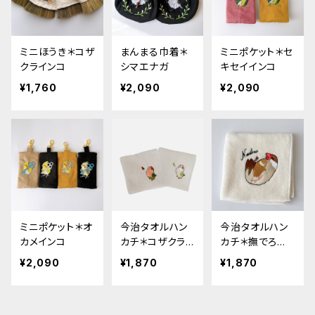
ミニほうき＊コザ
まんまる巾着＊
ミニポケット＊セ
クラインコ
シマエナガ
キセイインコ
¥1,760
¥2,090
¥2,090
ミニポケット＊オ
今治タオルハン
今治タオルハン
カメインコ
カチ＊コザクライ
カチ＊撫でろ文
ンコ
鳥
¥2,090
¥1,870
¥1,870