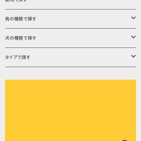
バック
鳥の種類で探す
トートバック
キャリーバック
文鳥
犬の種類で探す
帆布ポシェット
Lサイズ
ポーチ
セキセイインコ
チワワ
タイプで探す
ミニグラニーバック
Mサイズ
ファスナーポーチ
キーホルダー
オカメインコ
フレンチブルドック
ミシン刺繍
ウォーキングポシェット
Sサイズ
ばねポーチ
メッセージキーホルダー
ケース
コザクラインコ
マルチーズ
布遊び
巾着
刺繍チャーム
ペットボトルケース
カバー
シロハラインコ
ジャックラッセルテリア
ミニポケット
メガネケース
お薬手帳カバー
冬物
ウロコインコ
コーギー