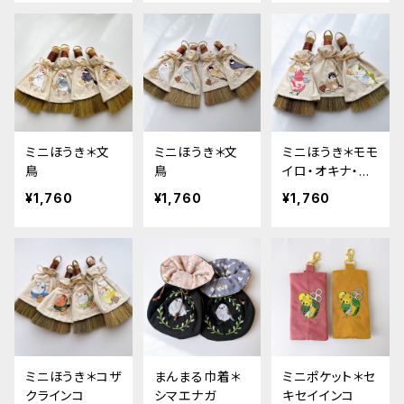
ミニほうき＊文
ミニほうき＊文
ミニほうき＊モモ
鳥
鳥
イロ・オキナ・ス
ズメ
¥1,760
¥1,760
¥1,760
ミニほうき＊コザ
まんまる巾着＊
ミニポケット＊セ
クラインコ
シマエナガ
キセイインコ