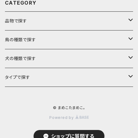
CATEGORY
品物で探す
バック
鳥の種類で探す
トートバック
キャリーバック
文鳥
犬の種類で探す
帆布ポシェット
Lサイズ
ポーチ
セキセイインコ
チワワ
タイプで探す
ミニグラニーバック
Mサイズ
ファスナーポーチ
キーホルダー
オカメインコ
フレンチブルドック
ミシン刺繍
© まめこたまめこ。
ウォーキングポシェット
Sサイズ
ばねポーチ
メッセージキーホルダー
ケース
コザクラインコ
マルチーズ
布遊び
Powered by
巾着
刺繍チャーム
ペットボトルケース
カバー
シロハラインコ
ジャックラッセルテリア
ショップに質問する