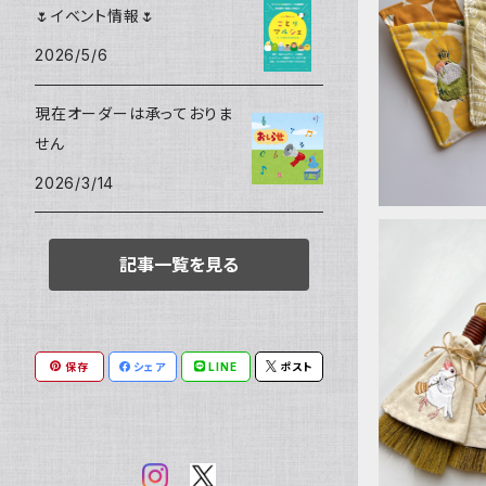
フレーム
🌷イベント情報🌷
スズメ
メガネケ
2026/5/6
ハンカチ
サザナミインコ
現在オーダーは承っておりま
せん
シマエナガ
2026/3/14
コガネメキシコインコ
記事一覧を見る
マメルリハ
保存
シェア
LINE
ポスト