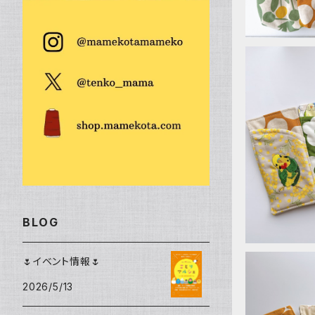
シャカシャカポケット
鼻炎の友（ティッシュケース）
文庫本カバー
リブニットビーニー
Tシャツ
錦華鳥
シュナウザー
テントポーチ
御朱印帳ケース
エコティッシュカバー
ビーニー
雑貨
ボタンインコ
トイ・プードル
鼻炎の友（ティッシュケース）
メモ帳カバー
マフラー
ミニほうき
その他の鳥
柴犬
メガネ
ハンド＆リストウォーマー
ピンバッジ
モモイロインコ
ブローチ
オキナインコ
BLOG
ワッペン
タイハクオウム
🌷イベント情報🌷
シュシュ
2026/5/13
アキクサインコ