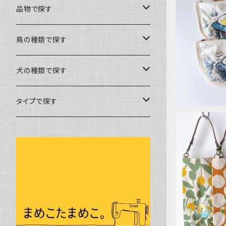
品物で探す
シャカシ
バック
鳥の種類で探す
トートバック
キャリーバック
文鳥
犬の種類で探す
帆布ポシェット
Lサイズ
ポーチ
セキセイインコ
チワワ
タイプで探す
ミニグラニーバック
Mサイズ
ファスナーポーチ
キーホルダー
オカメインコ
フレンチブルドック
ミシン刺繍
ウォーキングポシェット
Sサイズ
ばねポーチ
メッセージキーホルダー
ケース
コザクラインコ
マルチーズ
布遊び
ボトルケ
巾着
刺繍チャーム
ペットボトルケース
カバー
シロハラインコ
ジャックラッセルテリア
ミニポケット
メガネケース
お薬手帳カバー
冬物
ウロコインコ
コーギー