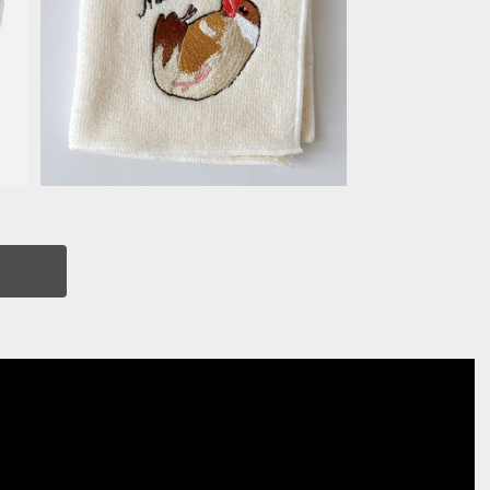
コ
今治タオルハンカチ＊撫でろ文鳥
¥1,870