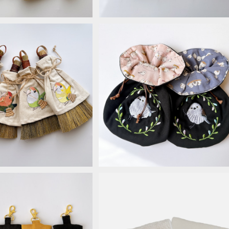
うき＊コザクラインコ
まんまる巾着＊シマエナガ
¥1,760
¥2,090