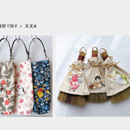
種類で探す
スズメ
ス＊コガネメキシコ・シマエ
ミニほうき＊モモイロ・オキナ・スズ
・スズメ・シロハラ
¥2,090
¥1,760