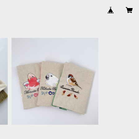
メ
文庫本カバー＊モモイロ・タイハク・ス
ズメ
¥2,090