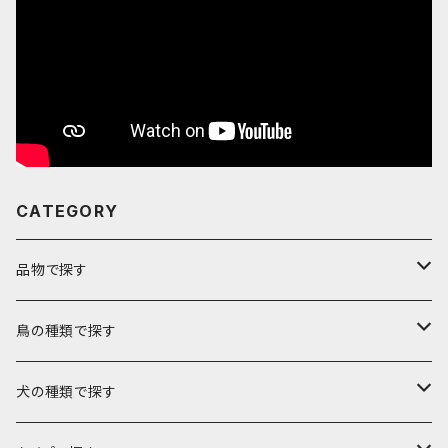
CATEGORY
品物で探す
バック
鳥の種類で探す
トートバック
キャリーバック
文鳥
犬の種類で探す
帆布ポシェット