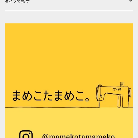
Lサイズ
ポーチ
セキセイインコ
チワワ
タイプで探す
ミニグラニーバック
Mサイズ
ファスナーポーチ
キーホルダー
オカメインコ
フレンチブルドック
ミシン刺繍
ウォーキングポシェット
Sサイズ
ばねポーチ
メッセージキーホルダー
ケース
コザクラインコ
マルチーズ
布遊び
巾着
刺繍チャーム
ペットボトルケース
カバー
シロハラインコ
ジャックラッセルテリア
ミニポケット
メガネケース
お薬手帳カバー
冬物
ウロコインコ
コーギー
シャカシャカポケット
鼻炎の友（ティッシュケース）
文庫本カバー
リブニットビーニー
Tシャツ
錦華鳥
シュナウザー
テントポーチ
御朱印帳ケース
エコティッシュカバー
ビーニー
雑貨
ボタンインコ
トイ・プードル
鼻炎の友（ティッシュケース）
メモ帳カバー
マフラー
ミニほうき
その他の鳥
柴犬