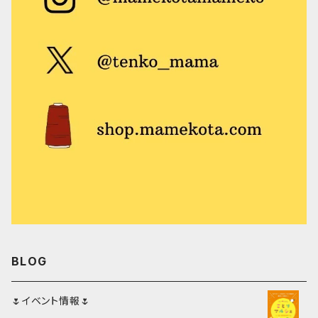
ハンド＆リストウォーマー
ピンバッジ
モモイロインコ
ブローチ
オキナインコ
ワッペン
タイハクオウム
シュシュ
アキクサインコ
フレーム
スズメ
ハンカチ
サザナミインコ
BLOG
シマエナガ
🌷イベント情報🌷