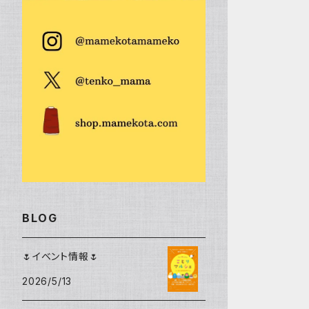
シャカシャカポケット
鼻炎の友（ティッシュケース）
文庫本カバー
リブニットビーニー
Tシャツ
錦華鳥
シュナウザー
テントポーチ
御朱印帳ケース
エコティッシュカバー
ビーニー
雑貨
ボタンインコ
トイ・プードル
鼻炎の友（ティッシュケース）
メモ帳カバー
マフラー
ミニほうき
その他の鳥
柴犬
ハンド＆リストウォーマー
ピンバッジ
モモイロインコ
ブローチ
オキナインコ
BLOG
ワッペン
タイハクオウム
🌷イベント情報🌷
シュシュ
2026/5/13
アキクサインコ