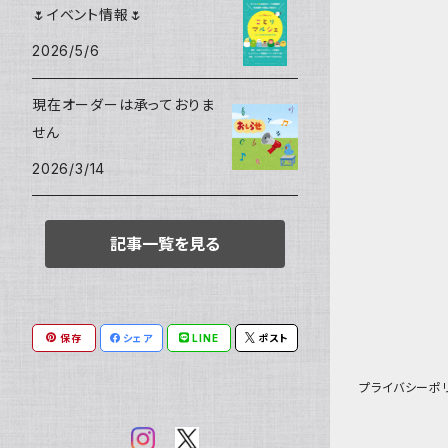
フレーム
🌷イベント情報🌷
スズメ
2026/5/6
ハンカチ
サザナミインコ
現在オーダーは承っておりま
せん
シマエナガ
2026/3/14
コガネメキシコインコ
記事一覧を見る
マメルリハ
保存
シェア
LINE
ポスト
プライバシーポ