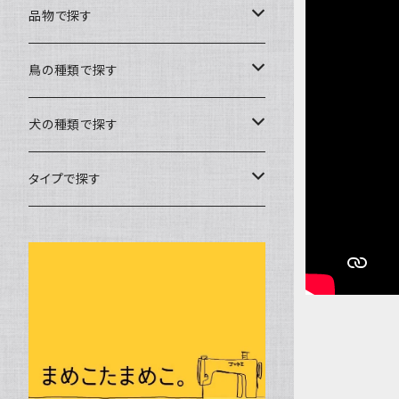
品物で探す
バック
鳥の種類で探す
トートバック
キャリーバック
文鳥
犬の種類で探す
帆布ポシェット
Lサイズ
ポーチ
セキセイインコ
チワワ
タイプで探す
ミニグラニーバック
Mサイズ
ファスナーポーチ
キーホルダー
オカメインコ
フレンチブルドック
ミシン刺繍
ウォーキングポシェット
Sサイズ
ばねポーチ
メッセージキーホルダー
ケース
コザクラインコ
マルチーズ
布遊び
巾着
刺繍チャーム
ペットボトルケース
カバー
シロハラインコ
ジャックラッセルテリア
ミニポケット
メガネケース
お薬手帳カバー
冬物
ウロコインコ
コーギー