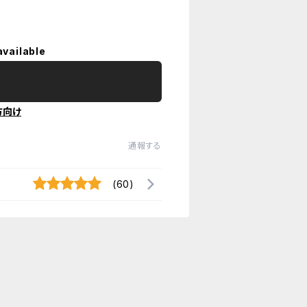
available
方向け
通報する
(60)