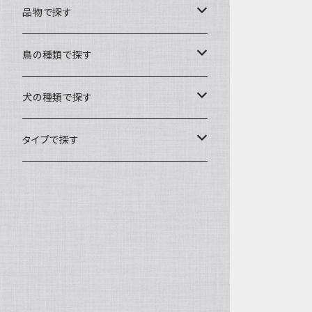
品物で探す
バック
鳥の種類で探す
トートバック
キャリーバック
文鳥
犬の種類で探す
帆布ポシェット
Lサイズ
ポーチ
セキセイインコ
チワワ
タイプで探す
ミニグラニーバック
Mサイズ
ファスナーポーチ
キーホルダー
オカメインコ
フレンチブルドック
ミシン刺繍
ウォーキングポシェット
Sサイズ
ばねポーチ
メッセージキーホルダー
ケース
コザクラインコ
マルチーズ
布遊び
巾着
刺繍チャーム
ペットボトルケース
カバー
シロハラインコ
ジャックラッセルテリア
ミニポケット
メガネケース
お薬手帳カバー
冬物
ウロコインコ
コーギー