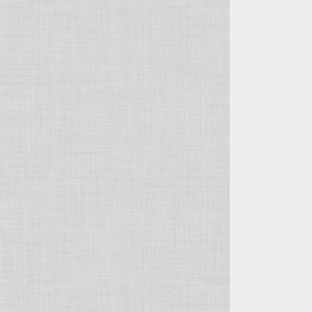
シャカシャカポケット
鼻炎の友（ティッシュケース）
文庫本カバー
リブニットビーニー
Tシャツ
錦華鳥
シュナウザー
テントポーチ
御朱印帳ケース
エコティッシュカバー
ビーニー
雑貨
ボタンインコ
トイ・プードル
鼻炎の友（ティッシュケース）
メモ帳カバー
マフラー
ミニほうき
その他の鳥
柴犬
ハンド＆リストウォーマー
ピンバッジ
モモイロインコ
ブローチ
オキナインコ
ワッペン
タイハクオウム
シュシュ
アキクサインコ