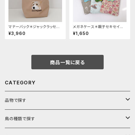
マナーバック＊ジャックラッセル
メガネケース＊親子セキセイイ
テリア
ンコ
¥3,960
¥1,650
商品一覧に戻る
CATEGORY
品物で探す
バック
鳥の種類で探す