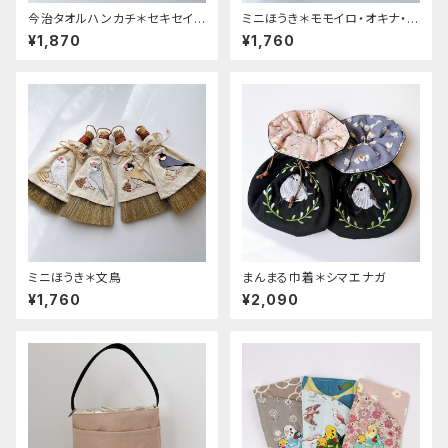
今治タオルハンカチ＊セキセイイ
ミニほうき＊モモイロ・オキナ・ス
ンコ
ズメ
¥1,870
¥1,760
ミニほうき＊文鳥
まんまる巾着＊シマエナガ
¥1,760
¥2,090